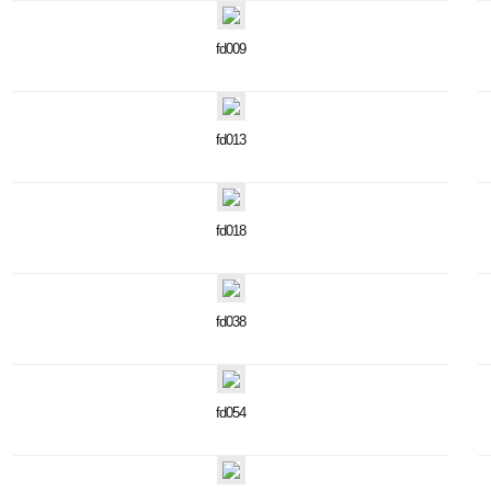
fd009
fd013
fd018
fd038
fd054