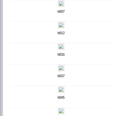
fd007
fd012
fd016
fd037
fd045