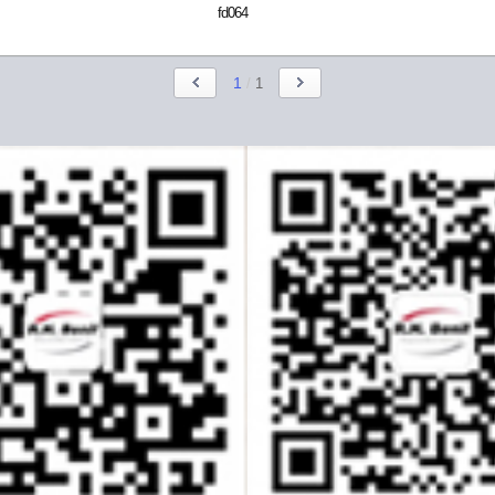
fd064
1
/
1