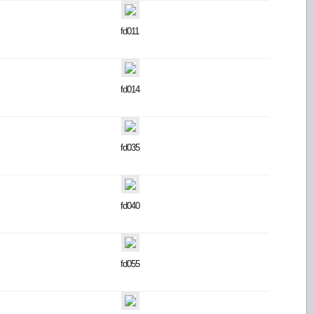
fd011
fd014
fd035
fd040
fd055